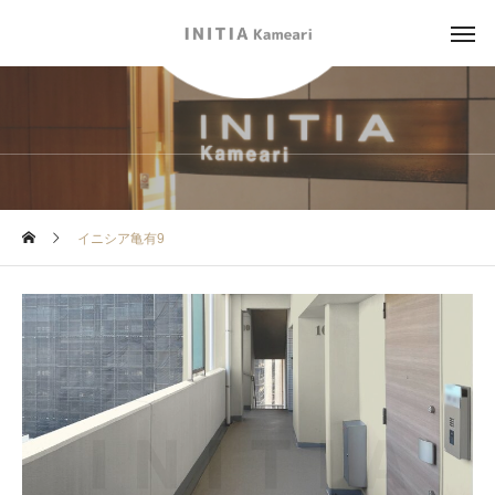
BLOG
イニシア亀有9